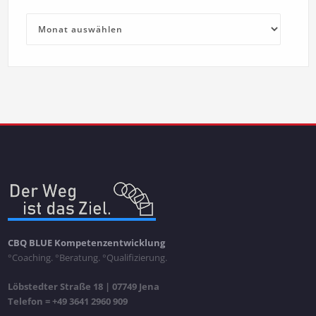
Archiv
CBQ BLUE Kompetenzentwicklung
°Coaching. °Beratung. °Qualifizierung.
Löbstedter Straße 18 | 07749 Jena
Telefon = +49 3641 2960 909