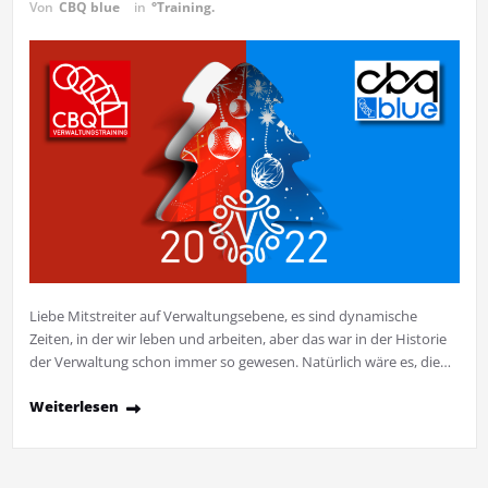
Von
CBQ blue
in
°Training.
Liebe Mitstreiter auf Verwaltungsebene, es sind dynamische
Zeiten, in der wir leben und arbeiten, aber das war in der Historie
der Verwaltung schon immer so gewesen. Natürlich wäre es, die…
Weiterlesen