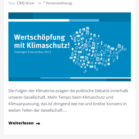
Von
CBQ blue
in
° Veranstaltung.
Die Folgen der Klimakrise prägen die politische Debatte innerhalb
unserer Gesellschaft. Mehr Tempo beim Klimaschutz und
Klimaanpassung, das ist dringend wie nie und breiter Konsens in
weiten Teilen der Gesellschaft.…
Weiterlesen