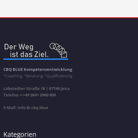
CBQ BLUE Kompetenzentwicklung
°Coaching. °Beratung. °Qualifizierung.
Löbstedter Straße 18 | 07749 Jena
Telefon = +49 3641 2960 909
E-Mail: info @ cbq.blue
Kategorien