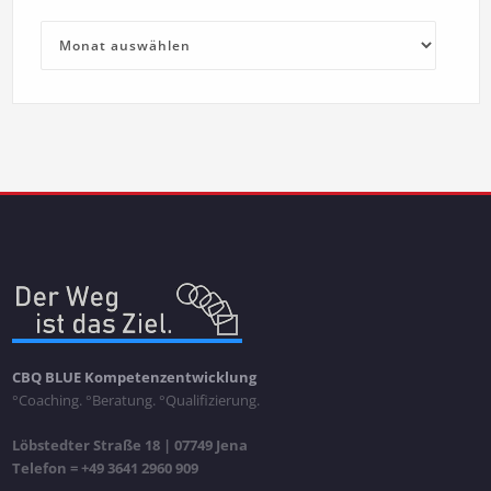
Archiv
CBQ BLUE Kompetenzentwicklung
°Coaching. °Beratung. °Qualifizierung.
Löbstedter Straße 18 | 07749 Jena
Telefon = +49 3641 2960 909