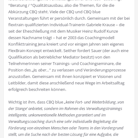
°Beratung / °Qualitätsausbau, also die Themen, für die die
Abkürzung CBQ steht. Viele der CBQ und CBQ blue
Veranstaltungen führt er persönlich durch. Gemeinsam mit der bei
flextrain qualifizierten Individual-Trainerin Gabriele Krause – die
seit der Eheschließung mit dem Musiker Heinz Rudolf Kunze
dessen Nachname trägt – hat er 2003 das Coachingmodell
Konflikttraining Jena kreiert und vor einigen Jahren sein eigenes
FlexBrain-Konzept entwickelt. Seither fordert Sauer (der auch eine
Qualifikation als betrieblicher Mediator besitzt) von den
TeilnehmerInnen seiner Trainings- und Coachingseminare, die
Position des
„Ja, aber…
“ zu verlassen und Veränderungsprozesse
anzustoßen. Gemeinsam mit ihnen konzipiert er Visionen und
Leitbilder, damit diese anschließend neue Wege im Arbeitsalltag
erfolgreich beschreiten können.
Wichtig ist ihm, dass CBQ blue
„keine
Fort- und Weiterbildung
‚von
der Stange‘ anbietet, sondern im Rahmen des Verwaltungstrainings
intelligente, unkonventionelle Methoden garantiert und im
Verwaltungscoaching durch eine sehr individuelle Begleitung die
Förderung von einzelnen Menschen oder Teams in den Vordergrund
stellt, um die Suche nach der besten Lösung für eine Aufgabe, die