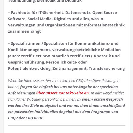
Teambuilding, Methodik und Didaktik
– Fachleute für IT-Sicherheit, Datenschutz, Open Source
Software, Social Media, Digitales und alles, was in
Verwaltungen und Organisationen mit Informationstechnik
zusammenhängt
– Spezialistinnen / Spezialisten für Kommunikations- und
Konfliktmanagement, verwaltungsbetriebliche Mediation
(auch: zertifiziert bzw. staatlich zertifiziert),
Rhetorik und
Gesprächsführung, Persönlichkeits- oder
Potentialentwicklung, Zeitmanagement, Transfersicherung
Wenn Sie Interesse an den verschiedenen CBQ blue Dienstleistungen
haben,
fragen Sie einfach bei uns unter Angabe der speziellen
Anforderungen
über unsere Kontakt-Seite an
.
In aller Regel meldet
sich Rainer W. Sauer persönlich bei Ihnen.
In einem ersten Gesprä
ch
werden ihre Ziele analysiert und wir machen Ihnen anschließend
ein passendes individuelles Angebot aus dem Programm von
CBQ oder CBQ BLUE.