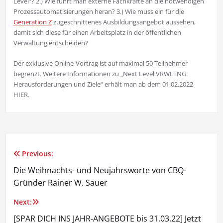
Level“? 2.) Wie führt man externe Fachkräfte an die notwendigen
Prozessautomatisierungen heran? 3.) Wie muss ein für die
Generation Z
zugeschnittenes Ausbildungsangebot aussehen,
damit sich diese für einen Arbeitsplatz in der öffentlichen
Verwaltung entscheiden?
Der exklusive Online-Vortrag ist auf maximal 50 Teilnehmer
begrenzt. Weitere Informationen zu „Next Level VRWLTNG:
Herausforderungen und Ziele“ erhält man ab dem 01.02.2022
HIER.
Previous:
Beitragsnavigation
Die Weihnachts- und Neujahrsworte von CBQ-
Gründer Rainer W. Sauer
Next:
[SPAR DICH INS JAHR-ANGEBOTE bis 31.03.22] Jetzt