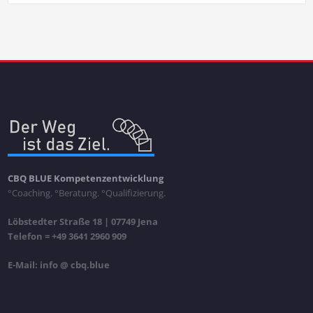
CBQ BLUE Kompetenzentwicklung
°Coaching. °Beratung. °Qualifizierung.
Löbstedter Straße 18 | 07749 Jena
Telefon = +49 3641 2960 909
E-Mail: info @ cbq.blue