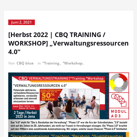
Juni 2, 2021
[Herbst 2022 | CBQ TRAINING /
WORKSHOP] „Verwaltungsressourcen
4.0“
Von
CBQ blue
in
°Training.
,
°Workshop.